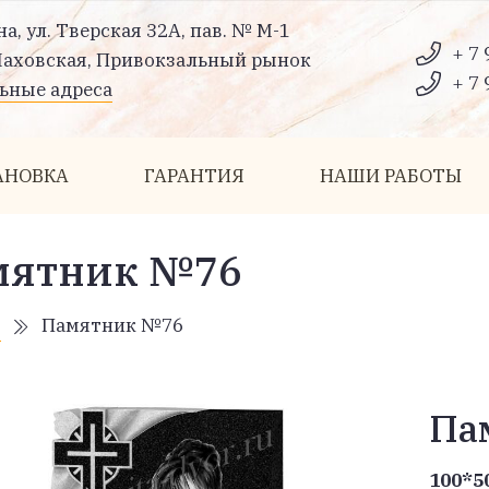
на, ул. Тверская 32А, пав. № М-1
+ 7 
Шаховская, Привокзальный рынок
+ 7 
ьные адреса
АНОВКА
ГАРАНТИЯ
НАШИ РАБОТЫ
мятник №76
я
Памятник №76
Па
100*5