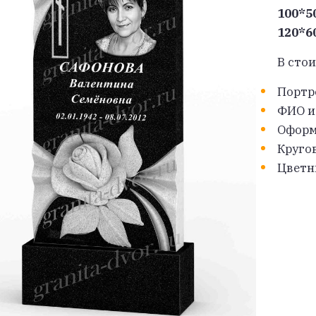
100*5
120*6
В сто
Портр
ФИО и
Оформ
Кругов
Цветн