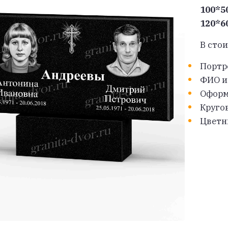
100*5
120*6
В сто
Портр
ФИО и
Оформ
Кругов
Цветн