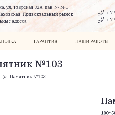
на, ул. Тверская 32А, пав. № М-1
+ 7 
Шаховская, Привокзальный рынок
+ 7 
ьные адреса
АНОВКА
ГАРАНТИЯ
НАШИ РАБОТЫ
мятник №103
я
Памятник №103
Па
100*5